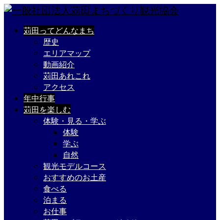
苅田ってどんなまち
歴史
エリアマップ
動画紹介
苅田あれこれ
アクセス
年中行事
苅田を楽しむ
体験・見る・学ぶ
体験
学ぶ
自然
観光モデルコース
おすすめのお土産
食べる
泊まる
お仕事