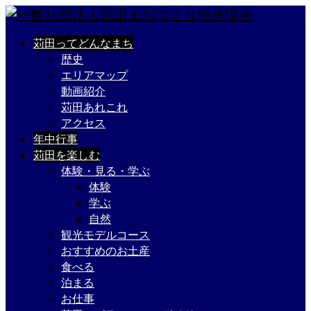
苅田ってどんなまち
歴史
エリアマップ
動画紹介
苅田あれこれ
アクセス
年中行事
苅田を楽しむ
体験・見る・学ぶ
体験
学ぶ
自然
観光モデルコース
おすすめのお土産
食べる
泊まる
お仕事