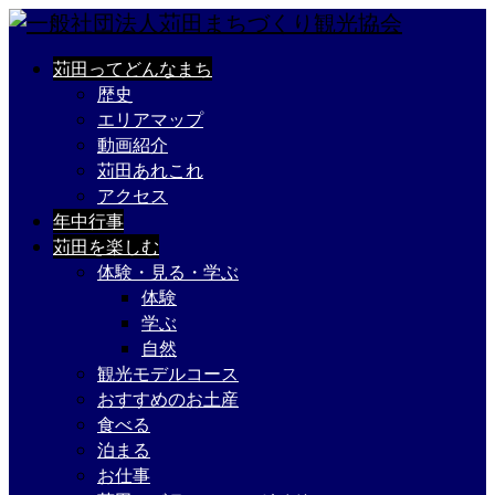
苅田ってどんなまち
歴史
エリアマップ
動画紹介
苅田あれこれ
アクセス
年中行事
苅田を楽しむ
体験・見る・学ぶ
体験
学ぶ
自然
観光モデルコース
おすすめのお土産
食べる
泊まる
お仕事