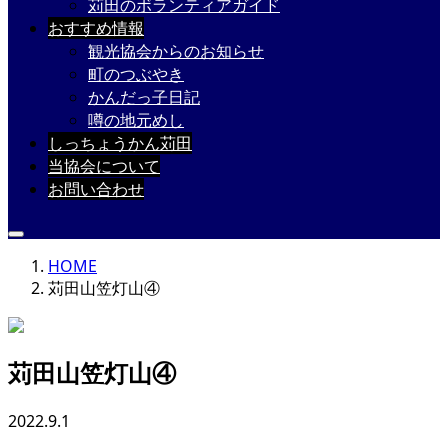
苅田のボランティアガイド
おすすめ情報
観光協会からのお知らせ
町のつぶやき
かんだっ子日記
噂の地元めし
しっちょうかん苅田
当協会について
お問い合わせ
HOME
苅田山笠灯山④
苅田山笠灯山④
2022.9.1