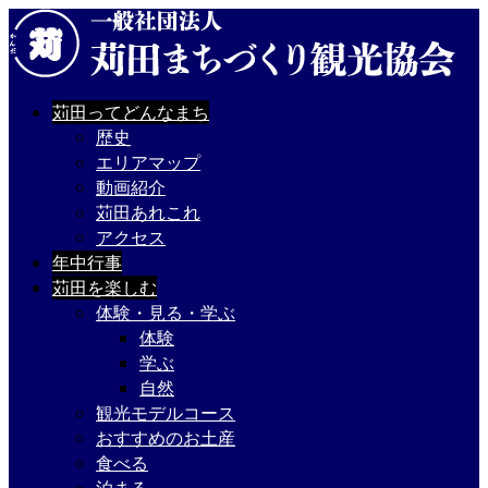
苅田ってどんなまち
歴史
エリアマップ
動画紹介
苅田あれこれ
アクセス
年中行事
苅田を楽しむ
体験・見る・学ぶ
体験
学ぶ
自然
観光モデルコース
おすすめのお土産
食べる