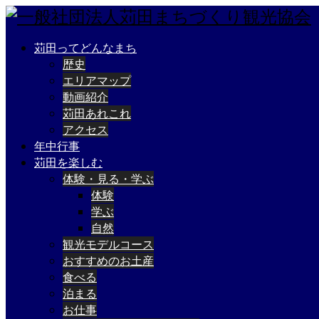
苅田ってどんなまち
歴史
エリアマップ
動画紹介
苅田あれこれ
アクセス
年中行事
苅田を楽しむ
体験・見る・学ぶ
体験
学ぶ
自然
観光モデルコース
おすすめのお土産
食べる
泊まる
お仕事