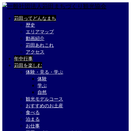
苅田ってどんなまち
歴史
エリアマップ
動画紹介
苅田あれこれ
アクセス
年中行事
苅田を楽しむ
体験・見る・学ぶ
体験
学ぶ
自然
観光モデルコース
おすすめのお土産
食べる
泊まる
お仕事