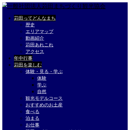
苅田ってどんなまち
歴史
エリアマップ
動画紹介
苅田あれこれ
アクセス
年中行事
苅田を楽しむ
体験・見る・学ぶ
体験
学ぶ
自然
観光モデルコース
おすすめのお土産
食べる
泊まる
お仕事