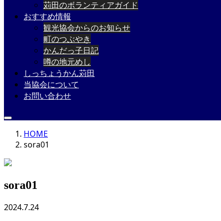
苅田のボランティアガイド
おすすめ情報
観光協会からのお知らせ
町のつぶやき
かんだっ子日記
噂の地元めし
しっちょうかん苅田
当協会について
お問い合わせ
HOME
sora01
sora01
2024.7.24