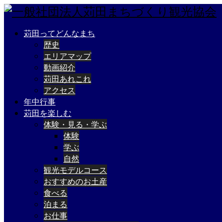
苅田ってどんなまち
歴史
エリアマップ
動画紹介
苅田あれこれ
アクセス
年中行事
苅田を楽しむ
体験・見る・学ぶ
体験
学ぶ
自然
観光モデルコース
おすすめのお土産
食べる
泊まる
お仕事