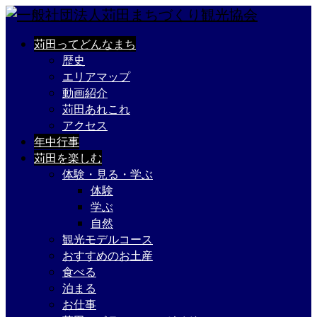
苅田ってどんなまち
歴史
エリアマップ
動画紹介
苅田あれこれ
アクセス
年中行事
苅田を楽しむ
体験・見る・学ぶ
体験
学ぶ
自然
観光モデルコース
おすすめのお土産
食べる
泊まる
お仕事