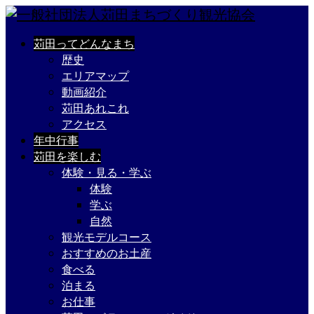
苅田ってどんなまち
歴史
エリアマップ
動画紹介
苅田あれこれ
アクセス
年中行事
苅田を楽しむ
体験・見る・学ぶ
体験
学ぶ
自然
観光モデルコース
おすすめのお土産
食べる
泊まる
お仕事