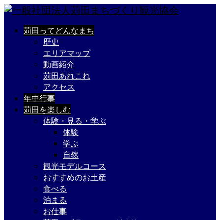
苅田ってどんなまち
歴史
エリアマップ
動画紹介
苅田あれこれ
アクセス
年中行事
苅田を楽しむ
体験・見る・学ぶ
体験
学ぶ
自然
観光モデルコース
おすすめのお土産
食べる
泊まる
お仕事