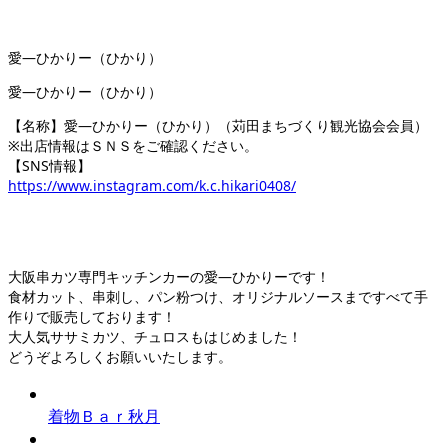
愛―ひかりー（ひかり）
愛―ひかりー（ひかり）
【名称】愛―ひかりー（ひかり）（苅田まちづくり観光協会会員）
※出店情報はＳＮＳをご確認ください。
【SNS情報】
https://www.instagram.com/k.c.hikari0408/
大阪串カツ専門キッチンカーの愛―ひかりーです！
食材カット、串刺し、パン粉つけ、オリジナルソースまですべて手
作りで販売しております！
大人気ササミカツ、チュロスもはじめました！
どうぞよろしくお願いいたします。
着物Ｂａｒ秋月