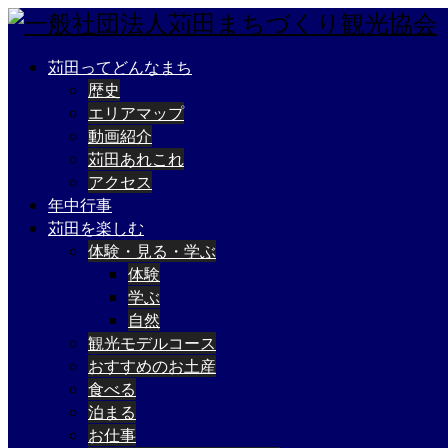
苅田ってどんなまち
歴史
エリアマップ
動画紹介
苅田あれこれ
アクセス
年中行事
苅田を楽しむ
体験・見る・学ぶ
体験
学ぶ
自然
観光モデルコース
おすすめのお土産
食べる
泊まる
お仕事