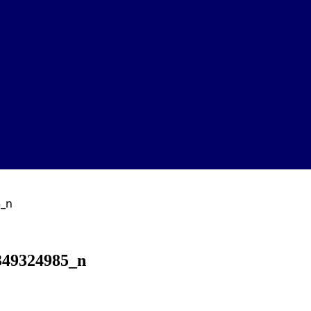
5_n
349324985_n