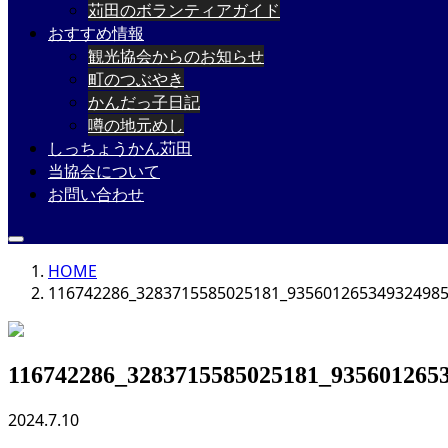
苅田のボランティアガイド
おすすめ情報
観光協会からのお知らせ
町のつぶやき
かんだっ子日記
噂の地元めし
しっちょうかん苅田
当協会について
お問い合わせ
HOME
116742286_3283715585025181_93560126534932498
116742286_3283715585025181_935601265
2024.7.10