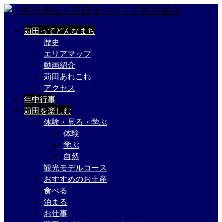
苅田ってどんなまち
歴史
エリアマップ
動画紹介
苅田あれこれ
アクセス
年中行事
苅田を楽しむ
体験・見る・学ぶ
体験
学ぶ
自然
観光モデルコース
おすすめのお土産
食べる
泊まる
お仕事