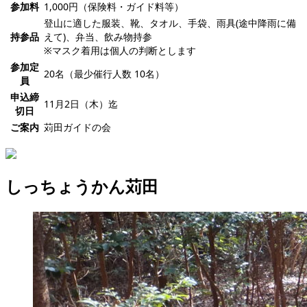
参加料
1,000円（保険料・ガイド料等）
登山に適した服装、靴、タオル、手袋、雨具(途中降雨に備
持参品
えて)、弁当、飲み物持参
※マスク着用は個人の判断とします
参加定
20名（最少催行人数 10名）
員
申込締
11月2日（木）迄
切日
ご案内
苅田ガイドの会
しっちょうかん苅田