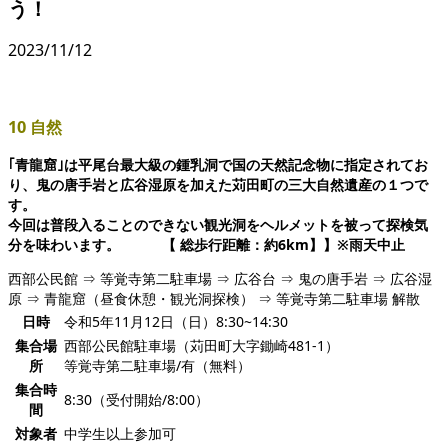
う！
2023/11/12
10 自然
｢青龍窟｣は平尾台最大級の鍾乳洞で国の天然記念物に指定されてお
り、鬼の唐手岩と広谷湿原を加えた苅田町の三大自然遺産の１つで
す。
今回は普段入ることのできない観光洞をヘルメットを被って探検気
分を味わいます。 【 総歩行距離：約6km】】※雨天中止
西部公民館 ⇒ 等覚寺第二駐車場 ⇒ 広谷台 ⇒ 鬼の唐手岩 ⇒ 広谷湿
原 ⇒ 青龍窟（昼食休憩・観光洞探検） ⇒ 等覚寺第二駐車場 解散
日時
令和5年11月12日（日）8:30~14:30
集合場
西部公民館駐車場（苅田町大字鋤崎481-1）
所
等覚寺第二駐車場/有（無料）
集合時
8:30（受付開始/8:00）
間
対象者
中学生以上参加可