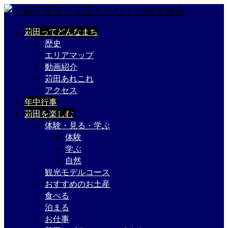
苅田ってどんなまち
歴史
エリアマップ
動画紹介
苅田あれこれ
アクセス
年中行事
苅田を楽しむ
体験・見る・学ぶ
体験
学ぶ
自然
観光モデルコース
おすすめのお土産
食べる
泊まる
お仕事