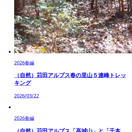
2026春編
（自然）苅田アルプス春の里山５連峰トレッ
キング
2026/03/22
2026春編
（自然）苅田アルプス「高城山」と「千本