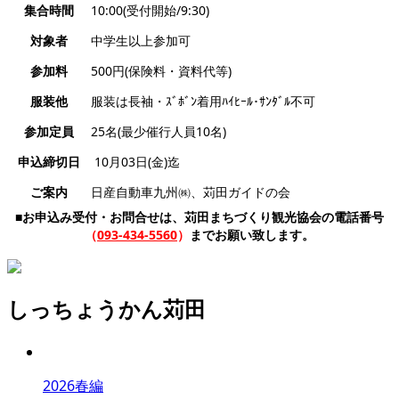
集合時間
10:00(受付開始/9:30)
対象者
中学生以上参加可
参加料
500円(保険料・資料代等)
服装他
服装は長袖・ｽﾞﾎﾞﾝ着用ﾊｲﾋｰﾙ･ｻﾝﾀﾞﾙ不可
参加定員
25名(最少催行人員10名)
申込締切日
10月03日(金)迄
ご案内
日産自動車九州㈱、苅田ガイドの会
■お申込み受付・お問合せは、苅田まちづくり観光協会の電話番号
（
093-434-5560
）
までお願い致します。
しっちょうかん苅田
2026春編