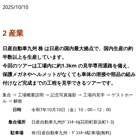
2025/10/10
2 産業
日産自動車九州 株 は日産の国内最大拠点で、国内生産の約
半数以上を生産しています。
今回のツアーは工場内に約1.3km の見学専用通路を備え、
保護メガネやヘルメットがなくても車体の溶接や部品の組み
付けなど完成までの工程を見学できるツアーです。
集合 ⇒ 工場概要説明 ⇒ 記念写真撮影 ⇒ 工場内見学 ⇒ ゲストホー
ル ⇒ 解散
日時
令和7年10月10日（金）10：00～12：00
集合場所
日産自動車九州(ｹﾞｽﾄﾎｰﾙ)(苅田町新浜町1-3)
駐車場
有/日産自動車九州・ｹﾞｽﾄﾎｰﾙ駐車場(無料)