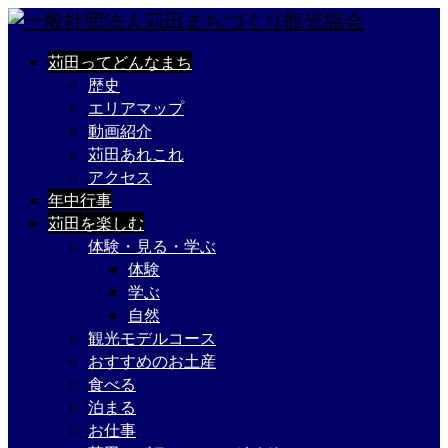
苅田ってどんなまち
歴史
エリアマップ
動画紹介
苅田あれこれ
アクセス
年中行事
苅田を楽しむ
体験・見る・学ぶ
体験
学ぶ
自然
観光モデルコース
おすすめのお土産
食べる
泊まる
お仕事