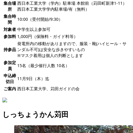
集合場
西日本工業大学（学内）駐車場 本館前（苅田町新津1-11）
所
西日本工業大学学内駐車場/有（無料）
集合時
10:00（受付開始/9:30）
間
対象者
中学生以上参加可
参加料
1,000円（保険料・ガイド料等）
発電所内の移動がありますので、服装・靴(ハイヒール・サ
持参品
ンダル不可)は安全な歩きやすいもの
※マスク着用は個人の判断とします
参加定
15名（最少催行人数 10名）
員
申込締
11月9日（木）迄
切日
ご案内
西日本工業大学、苅田ガイドの会
しっちょうかん苅田