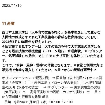
2023/11/16
11 産業
西日本工業大学は「人を育て技術を拓く」を基本理念として豊かな
人間性の錬成とすぐれた工業技術者の育成を教育目標としており、
2023年5月に56周年を迎えました。
今回実施する見学ツアーは、大学の協力を得て大学施設の見学はも
とより最新技術の機械設備（ドローン飛行、水理実験、3Ｄプリンタ
ー、気圧試験）の見学、そして“カミナリ実験”を体験していただきま
す。
これで、“水神・風神・雷神”の体験となります。※食堂ご利用の方は
販売機で食券を購入してください。※屋上からの展望は雨天中止
オリエンテーション（概要説明） ⇒ 図書館（以上苅田バイオマス発
電所「会議室」） ⇒ 未来工房（ドローン記念撮影） ⇒ 水理学実験
室の説明（水路での波立） ⇒ 3Dプリンター ⇒ 風洞実験室の説明
（気圧試験） ⇒ 高電圧実験室の説明（カミナリ実験） ⇒ 屋上
から苅田町と行橋市を眺望 解散
日時
令和5年11月16日（木）10：00~12：00