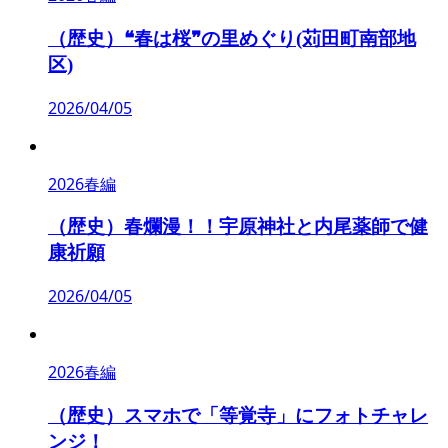
（歴史）❝春は桜❞の里めぐり(苅田町南部地
区)
2026/04/05
2026春編
（歴史）春爛漫！！宇原神社と内尾薬師で健
康祈願
2026/04/05
2026春編
（歴史）スマホで「等覚寺」にフォトチャレ
ンジ！