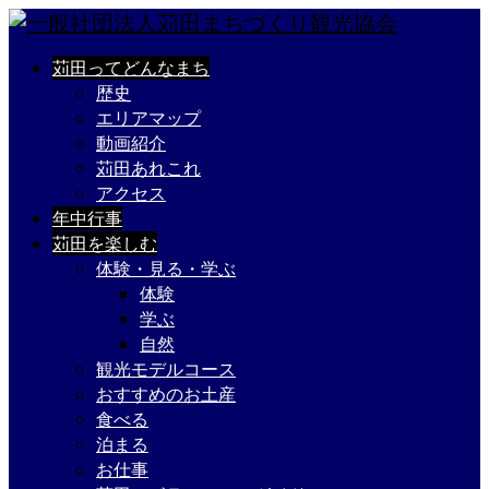
苅田ってどんなまち
歴史
エリアマップ
動画紹介
苅田あれこれ
アクセス
年中行事
苅田を楽しむ
体験・見る・学ぶ
体験
学ぶ
自然
観光モデルコース
おすすめのお土産
食べる
泊まる
お仕事