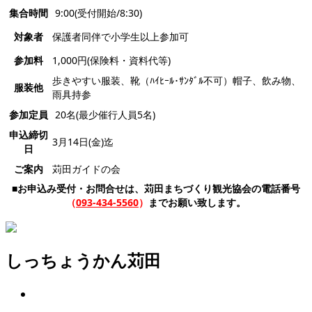
集合時間
9:00(受付開始/8:30)
対象者
保護者同伴で小学生以上参加可
参加料
1,000円(保険料・資料代等)
歩きやすい服装、靴（ﾊｲﾋｰﾙ･ｻﾝﾀﾞﾙ不可）帽子、飲み物、
服装他
雨具持参
参加定員
20名(最少催行人員5名)
申込締切
3月14日(金)迄
日
ご案内
苅田ガイドの会
■お申込み受付・お問合せは、苅田まちづくり観光協会の電話番号
（
093-434-5560
）
までお願い致します。
しっちょうかん苅田