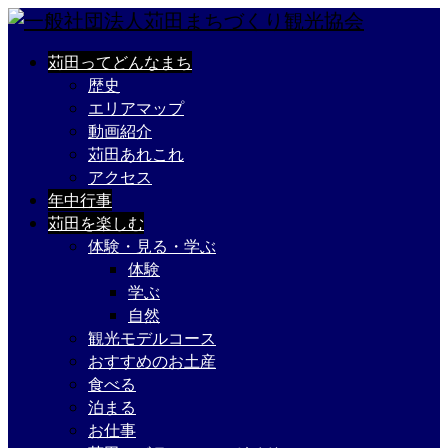
苅田ってどんなまち
歴史
エリアマップ
動画紹介
苅田あれこれ
アクセス
年中行事
苅田を楽しむ
体験・見る・学ぶ
体験
学ぶ
自然
観光モデルコース
おすすめのお土産
食べる
泊まる
お仕事