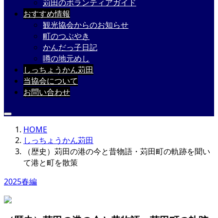
苅田のボランティアガイド
おすすめ情報
観光協会からのお知らせ
町のつぶやき
かんだっ子日記
噂の地元めし
しっちょうかん苅田
当協会について
お問い合わせ
HOME
しっちょうかん苅田
（歴史）苅田の港の今と昔物語・苅田町の軌跡を聞い
て港と町を散策
2025春編