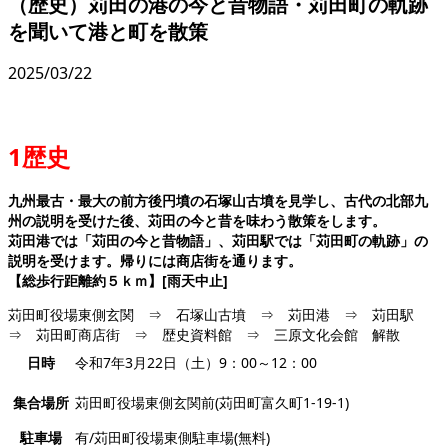
（歴史）苅田の港の今と昔物語・苅田町の軌跡
を聞いて港と町を散策
2025/03/22
1歴史
九州最古・最大の前方後円墳の石塚山古墳を見学し、古代の北部九
州の
説明を受けた後、苅田の今と昔を味わう散策をします。
苅田港では「苅
田の今と昔物語」、苅田駅では「苅田町の軌跡」の
説明を受けます。帰
りには商店街を通ります。
【総歩行距離約５ｋｍ】[雨天中止]
苅田町役場東側玄関 ⇒ 石塚山古墳 ⇒ 苅田港 ⇒ 苅田駅
⇒ 苅田町商店街 ⇒ 歴史資料館 ⇒ 三原文化会館 解散
日時
令和7年3月22日（土）9：00～12：00
集合場所
苅田町役場東側玄関前(苅田町富久町1-19-1)
駐車場
有/苅田町役場東側駐車場(無料)