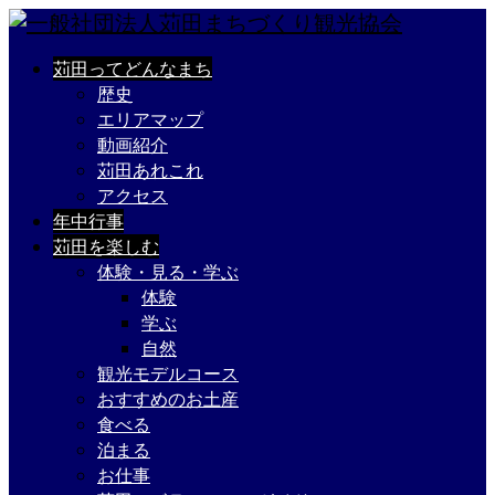
苅田ってどんなまち
歴史
エリアマップ
動画紹介
苅田あれこれ
アクセス
年中行事
苅田を楽しむ
体験・見る・学ぶ
体験
学ぶ
自然
観光モデルコース
おすすめのお土産
食べる
泊まる
お仕事