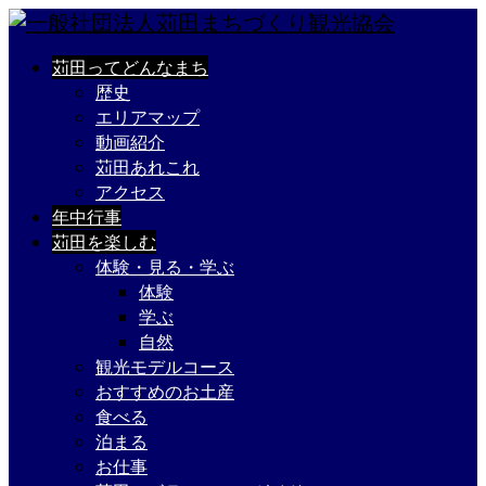
苅田ってどんなまち
歴史
エリアマップ
動画紹介
苅田あれこれ
アクセス
年中行事
苅田を楽しむ
体験・見る・学ぶ
体験
学ぶ
自然
観光モデルコース
おすすめのお土産
食べる
泊まる
お仕事