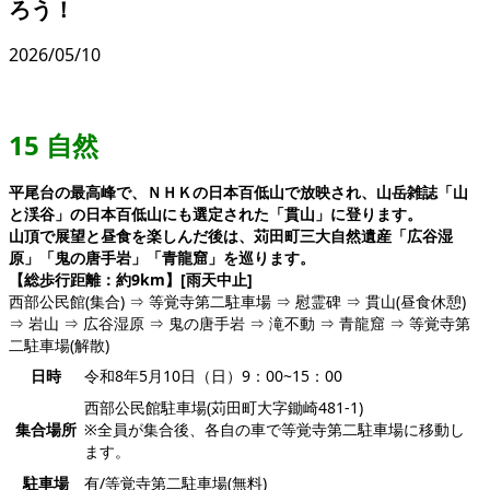
ろう！
2026/05/10
15 自然
平尾台の最高峰で、ＮＨＫの日本百低山で放映され、山岳雑誌「山
と渓谷」の日本百低山にも選定された「貫山」に登ります。
山頂で展望と昼食を楽しんだ後は、苅田町三大自然遺産「広谷湿
原」「鬼の唐手岩」「青龍窟」を巡ります。
【総歩行距離：約9km】[雨天中止]
西部公民館(集合) ⇒ 等覚寺第二駐車場 ⇒ 慰霊碑 ⇒ 貫山(昼食休憩)
⇒ 岩山 ⇒ 広谷湿原 ⇒ 鬼の唐手岩 ⇒ 滝不動 ⇒ 青龍窟 ⇒ 等覚寺第
二駐車場(解散)
日時
令和8年5月10日（日）9：00~15：00
西部公民館駐車場(苅田町大字鋤崎481-1)
集合場所
※全員が集合後、各自の車で等覚寺第二駐車場に移動し
ます。
駐車場
有/等覚寺第二駐車場(無料)