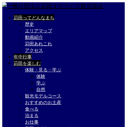
苅田ってどんなまち
歴史
エリアマップ
動画紹介
苅田あれこれ
アクセス
年中行事
苅田を楽しむ
体験・見る・学ぶ
体験
学ぶ
自然
観光モデルコース
おすすめのお土産
食べる
泊まる
お仕事