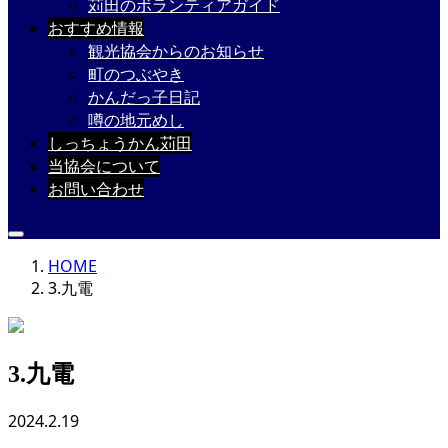
苅田のボランティアガイド
おすすめ情報
観光協会からのお知らせ
町のつぶやき
かんだっ子日記
噂の地元めし
しっちょうかん苅田
当協会について
お問い合わせ
HOME
3.九電
3.九電
2024.2.19