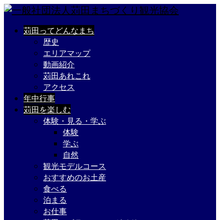
苅田ってどんなまち
歴史
エリアマップ
動画紹介
苅田あれこれ
アクセス
年中行事
苅田を楽しむ
体験・見る・学ぶ
体験
学ぶ
自然
観光モデルコース
おすすめのお土産
食べる
泊まる
お仕事