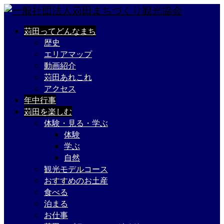
苅田ってどんなまち
歴史
エリアマップ
動画紹介
苅田あれこれ
アクセス
年中行事
苅田を楽しむ
体験・見る・学ぶ
体験
学ぶ
自然
観光モデルコース
おすすめのお土産
食べる
泊まる
お仕事