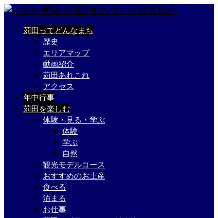
苅田ってどんなまち
歴史
エリアマップ
動画紹介
苅田あれこれ
アクセス
年中行事
苅田を楽しむ
体験・見る・学ぶ
体験
学ぶ
自然
観光モデルコース
おすすめのお土産
食べる
泊まる
お仕事