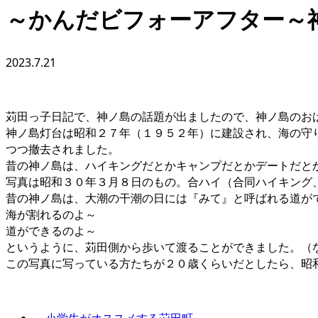
～かんだビフォーアフター～
2023.7.21
苅田っ子日記で、神ノ島の話題が出ましたので、神ノ島のお
神ノ島灯台は昭和２７年（１９５２年）に建設され、海の守
つつ撤去されました。
昔の神ノ島は、ハイキングだとかキャンプだとかデートだと
写真は昭和３０年３月８日のもの。合ハイ（合同ハイキング
昔の神ノ島は、大潮の干潮の日には『みて』と呼ばれる道が
海が割れるのよ～
道ができるのよ～
というように、苅田側から歩いて渡ることができました。（
この写真に写っている方たちが２０歳くらいだとしたら、昭