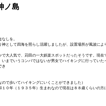
神ノ島
はなしを。
り神として四海を照らし活躍しましたが、設置場所が風波によ
かで大人気で、苅田の一大娯楽スポットだったそうです。現在
、いまでいうコンパではないが男女でハイキングに行っていた
でき
なので歩いてハイキングにいくことができました）
和１０年（１９３５年）生まれなので現在は８８歳くらいの方