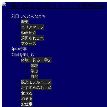
苅田ってどんなまち
歴史
エリアマップ
動画紹介
苅田あれこれ
アクセス
年中行事
苅田を楽しむ
体験・見る・学ぶ
体験
学ぶ
自然
観光モデルコース
おすすめのお土産
食べる
泊まる
お仕事