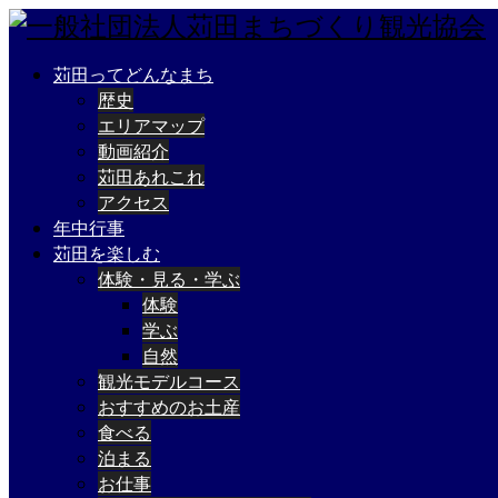
苅田ってどんなまち
歴史
エリアマップ
動画紹介
苅田あれこれ
アクセス
年中行事
苅田を楽しむ
体験・見る・学ぶ
体験
学ぶ
自然
観光モデルコース
おすすめのお土産
食べる
泊まる
お仕事