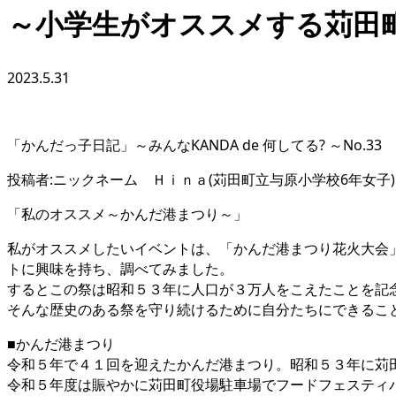
～小学生がオススメする苅田
2023.5.31
「かんだっ子日記」～みんなKANDA de 何してる? ～No.33
投稿者:ニックネーム Ｈｉｎａ(苅田町立与原小学校6年女子)
「私のオススメ～かんだ港まつり～」
私がオススメしたいイベントは、「かんだ港まつり花火大会
トに興味を持ち、調べてみました。
するとこの祭は昭和５３年に人口が３万人をこえたことを記
そんな歴史のある祭を守り続けるために自分たちにできるこ
■かんだ港まつり
令和５年で４１回を迎えたかんだ港まつり。昭和５３年に苅
令和５年度は賑やかに苅田町役場駐車場でフードフェスティ