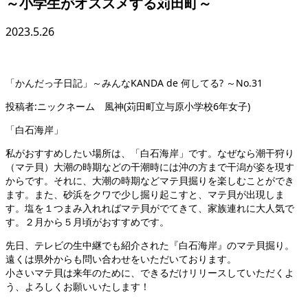
～小学生がオススメする苅田町～
2023.5.26
「かんだっ子日記」～みんなKANDA de 何してる? ～No.31
投稿者:ニックネーム 風神(苅田町立与原小学校6年女子)
「白石海岸」
私がおすすめしたい場所は、「白石海岸」です。なぜなら潮干狩り
（マテ貝）大潮の時期などの干潮時には沖の方まで干潟が姿を現す
からです。それに、大潮の時期などマテ貝掘りを楽しむことができ
ます。また、砂浜をクワで少し掘り起こすと、マテ貝が出現しま
す。塩を１つまみ入れればマテ貝がでてきて、家族連れに大人気で
す。２月から５月頃がおすすめです。
先日、テレビの生中継でも紹介された『白石海岸』のマテ貝掘り。
遠くは県外からも問い合わせをいただいております。
小さいマテ貝は来年のために、できるだけリリースしていただくよ
う、よろしくお願いいたします！