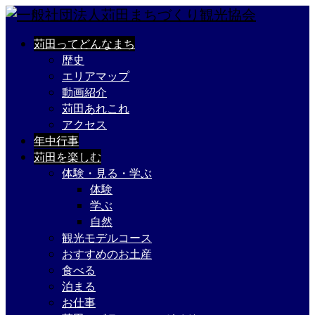
苅田ってどんなまち
歴史
エリアマップ
動画紹介
苅田あれこれ
アクセス
年中行事
苅田を楽しむ
体験・見る・学ぶ
体験
学ぶ
自然
観光モデルコース
おすすめのお土産
食べる
泊まる
お仕事