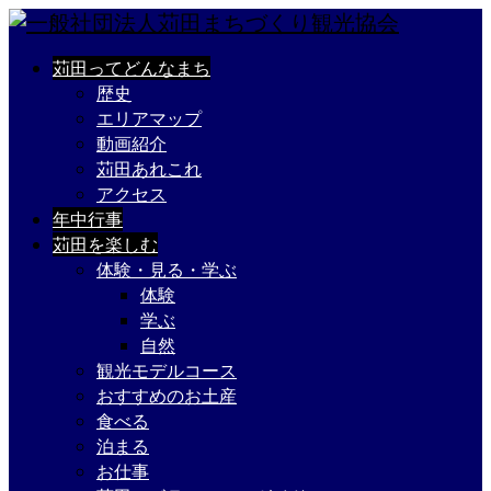
苅田ってどんなまち
歴史
エリアマップ
動画紹介
苅田あれこれ
アクセス
年中行事
苅田を楽しむ
体験・見る・学ぶ
体験
学ぶ
自然
観光モデルコース
おすすめのお土産
食べる
泊まる
お仕事