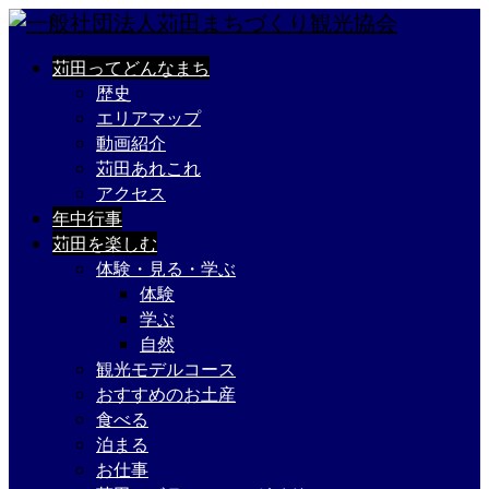
苅田ってどんなまち
歴史
エリアマップ
動画紹介
苅田あれこれ
アクセス
年中行事
苅田を楽しむ
体験・見る・学ぶ
体験
学ぶ
自然
観光モデルコース
おすすめのお土産
食べる
泊まる
お仕事