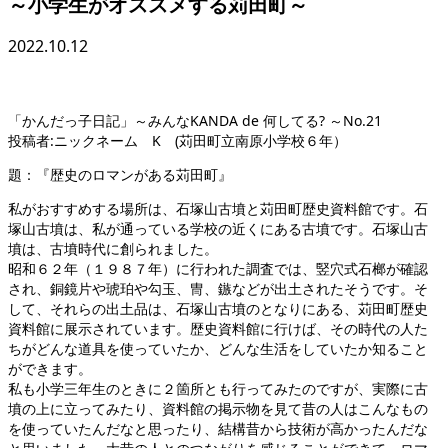
～小学生がオススメする苅田町～
2022.10.12
「かんだっ子日記」～みんなKANDA de 何してる? ～No.21
投稿者:ニックネーム K (苅田町立南原小学校６年）
題：『歴史のロマンがある苅田町』
私がおすすめする場所は、石塚山古墳と苅田町歴史資料館です。石
塚山古墳は、私が通っている学校の近くにある古墳です。石塚山古
墳は、古墳時代に創られました。
昭和６２年（１９８７年）に行われた調査では、竪穴式石榔が確認
され、銅鏡片や琥珀や勾玉、冑、鏃などが出土されたそうです。そ
して、それらの出土品は、石塚山古墳のとなりにある、苅田町歴史
資料館に展示されています。歴史資料館に行けば、その時代の人た
ちがどんな道具を使っていたか、どんな生活をしていたか知ること
ができます。
私も小学三年生のときに２箇所とも行ってみたのですが、実際に古
墳の上に立ってみたり、資料館の掲示物を見て昔の人はこんなもの
を使っていたんだなと思ったり、結構昔から技術が高かったんだな