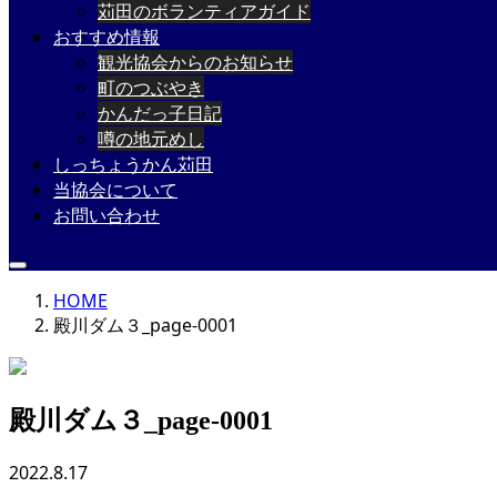
苅田のボランティアガイド
おすすめ情報
観光協会からのお知らせ
町のつぶやき
かんだっ子日記
噂の地元めし
しっちょうかん苅田
当協会について
お問い合わせ
HOME
殿川ダム３_page-0001
殿川ダム３_page-0001
2022.8.17