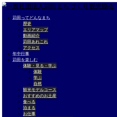
苅田ってどんなまち
歴史
エリアマップ
動画紹介
苅田あれこれ
アクセス
年中行事
苅田を楽しむ
体験・見る・学ぶ
体験
学ぶ
自然
観光モデルコース
おすすめのお土産
食べる
泊まる
お仕事