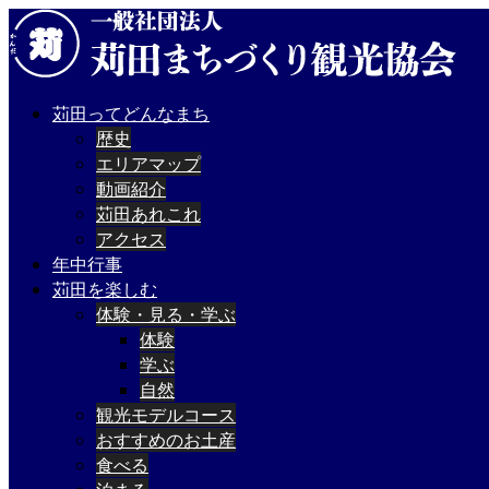
苅田ってどんなまち
歴史
エリアマップ
動画紹介
苅田あれこれ
アクセス
年中行事
苅田を楽しむ
体験・見る・学ぶ
体験
学ぶ
自然
観光モデルコース
おすすめのお土産
食べる