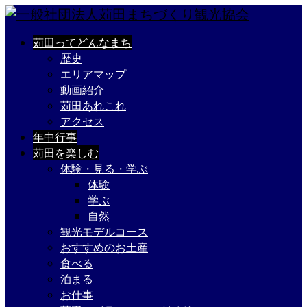
苅田ってどんなまち
歴史
エリアマップ
動画紹介
苅田あれこれ
アクセス
年中行事
苅田を楽しむ
体験・見る・学ぶ
体験
学ぶ
自然
観光モデルコース
おすすめのお土産
食べる
泊まる
お仕事