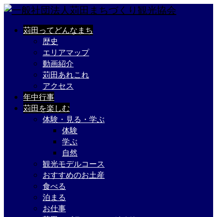
苅田ってどんなまち
歴史
エリアマップ
動画紹介
苅田あれこれ
アクセス
年中行事
苅田を楽しむ
体験・見る・学ぶ
体験
学ぶ
自然
観光モデルコース
おすすめのお土産
食べる
泊まる
お仕事