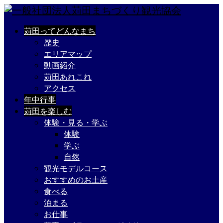
苅田ってどんなまち
歴史
エリアマップ
動画紹介
苅田あれこれ
アクセス
年中行事
苅田を楽しむ
体験・見る・学ぶ
体験
学ぶ
自然
観光モデルコース
おすすめのお土産
食べる
泊まる
お仕事