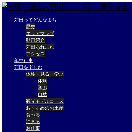
苅田ってどんなまち
歴史
エリアマップ
動画紹介
苅田あれこれ
アクセス
年中行事
苅田を楽しむ
体験・見る・学ぶ
体験
学ぶ
自然
観光モデルコース
おすすめのお土産
食べる
泊まる
お仕事