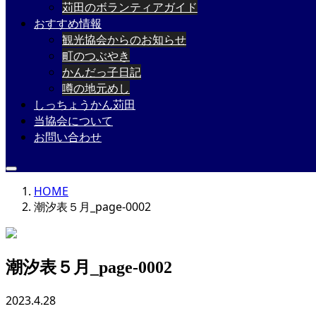
苅田のボランティアガイド
おすすめ情報
観光協会からのお知らせ
町のつぶやき
かんだっ子日記
噂の地元めし
しっちょうかん苅田
当協会について
お問い合わせ
HOME
潮汐表５月_page-0002
潮汐表５月_page-0002
2023.4.28