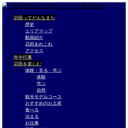
苅田ってどんなまち
歴史
エリアマップ
動画紹介
苅田あれこれ
アクセス
年中行事
苅田を楽しむ
体験・見る・学ぶ
体験
学ぶ
自然
観光モデルコース
おすすめのお土産
食べる
泊まる
お仕事