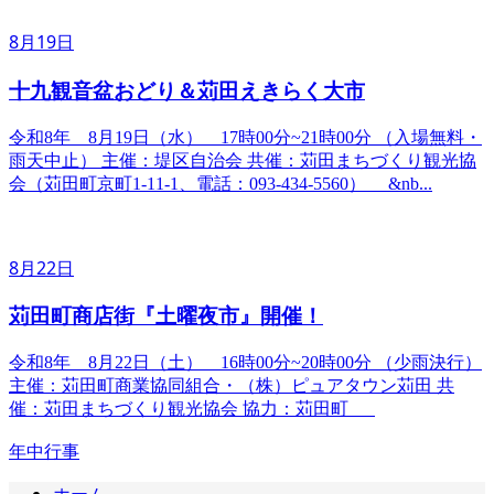
8月19日
十九観音盆おどり＆苅田えきらく大市
令和8年 8月19日（水） 17時00分~21時00分 （入場無料・
雨天中止） 主催：堤区自治会 共催：苅田まちづくり観光協
会（苅田町京町1-11-1、電話：093-434-5560） &nb...
8月22日
苅田町商店街『土曜夜市』開催！
令和8年 8月22日（土） 16時00分~20時00分 （少雨決行）
主催：苅田町商業協同組合・（株）ピュアタウン苅田 共
催：苅田まちづくり観光協会 協力：苅田町
年中行事
ホーム