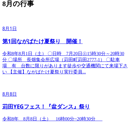
8月の行事
8月1日
第1回ながばたけ夏祭り 開催！
令和8年8月1日（土） ​〇日時 7月20日㊏15時30分～20時30
分 〇場所 長畑集会所広場（苅田町苅田2777-1） 〇駐車
場 有 台数に限りがあります徒歩や交通機関にて来場下さ
い 【主催】ながばたけ夏祭り実行委員...
8月8日
苅田YEGフェス！『盆ダンス』祭り
令和8年 8月8日（土） 16時00分~20時30分