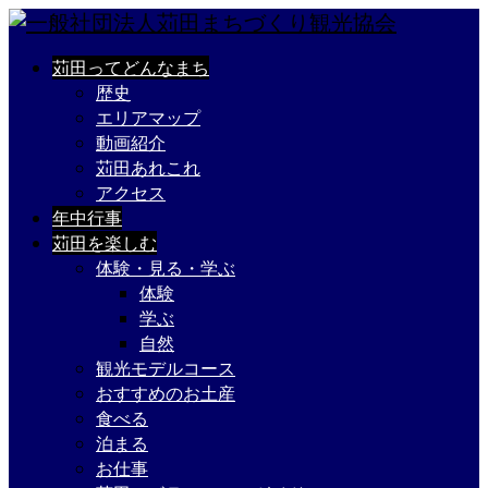
苅田ってどんなまち
歴史
エリアマップ
動画紹介
苅田あれこれ
アクセス
年中行事
苅田を楽しむ
体験・見る・学ぶ
体験
学ぶ
自然
観光モデルコース
おすすめのお土産
食べる
泊まる
お仕事