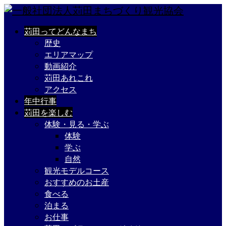
苅田ってどんなまち
歴史
エリアマップ
動画紹介
苅田あれこれ
アクセス
年中行事
苅田を楽しむ
体験・見る・学ぶ
体験
学ぶ
自然
観光モデルコース
おすすめのお土産
食べる
泊まる
お仕事