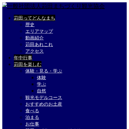
苅田ってどんなまち
歴史
エリアマップ
動画紹介
苅田あれこれ
アクセス
年中行事
苅田を楽しむ
体験・見る・学ぶ
体験
学ぶ
自然
観光モデルコース
おすすめのお土産
食べる
泊まる
お仕事