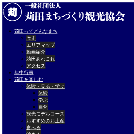
苅田ってどんなまち
歴史
エリアマップ
動画紹介
苅田あれこれ
アクセス
年中行事
苅田を楽しむ
体験・見る・学ぶ
体験
学ぶ
自然
観光モデルコース
おすすめのお土産
食べる