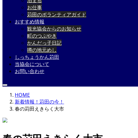
泊まる
お仕事
苅田のボランティアガイド
おすすめ情報
観光協会からのお知らせ
町のつぶやき
かんだっ子日記
噂の地元めし
しっちょうかん苅田
当協会について
お問い合わせ
HOME
新着情報！苅田の今！
春の苅田えきらく大市