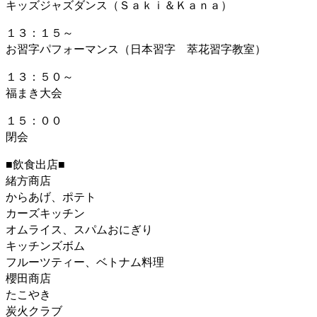
キッズジャズダンス（Ｓａｋｉ＆Ｋａｎａ）
１３：１５～
お習字パフォーマンス（日本習字 萃花習字教室）
１３：５０～
福まき大会
１５：００
閉会
■飲食出店■
緒方商店
からあげ、ポテト
カーズキッチン
オムライス、スパムおにぎり
キッチンズボム
フルーツティー、ベトナム料理
櫻田商店
たこやき
炭火クラブ