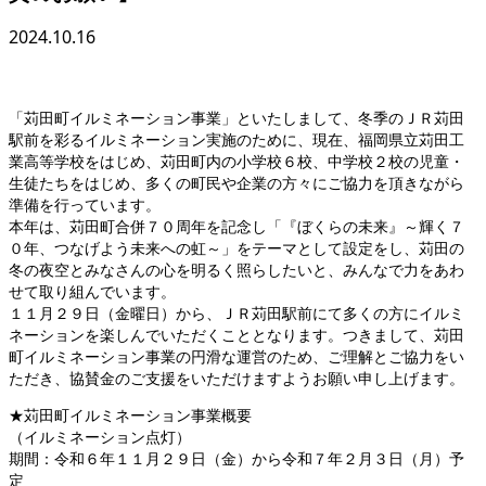
2024.10.16
「苅田町イルミネーション事業」といたしまして、冬季のＪＲ苅田
駅前を彩るイルミネーション実施のために、現在、福岡県立苅田工
業高等学校をはじめ、苅田町内の小学校６校、中学校２校の児童・
生徒たちをはじめ、多くの町民や企業の方々にご協力を頂きながら
準備を行っています。
本年は、苅田町合併７０周年を記念し「『ぼくらの未来』～輝く７
０年、つなげよう未来への虹～」をテーマとして設定をし、苅田の
冬の夜空とみなさんの心を明るく照らしたいと、みんなで力をあわ
せて取り組んでいます。
１１月２９日（金曜日）から、ＪＲ苅田駅前にて多くの方にイルミ
ネーションを楽しんでいただくこととなります。つきまして、苅田
町イルミネーション事業の円滑な運営のため、ご理解とご協力をい
ただき、協賛金のご支援をいただけますようお願い申し上げます。
★苅田町イルミネーション事業概要
（イルミネーション点灯）
期間：令和６年１１月２９日（金）から令和７年２月３日（月）予
定