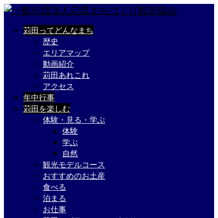
苅田ってどんなまち
歴史
エリアマップ
動画紹介
苅田あれこれ
アクセス
年中行事
苅田を楽しむ
体験・見る・学ぶ
体験
学ぶ
自然
観光モデルコース
おすすめのお土産
食べる
泊まる
お仕事