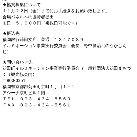
★協賛募集について
１１月２２日（金）までにお手続きをお願い致します。
会場パネルへの協賛者提出
１口 ５，０００円（複数口可能です）
★振込先
福岡銀行苅田支店 普通 １３４７０８９
イルミネーション事業実行委員会 会長 野中眞治（のなかしん
じ）
★問い合わせ先
苅田町イルミネーション事業実行委員会（一般社団法人苅田まちづ
くり観光協会内）
〒800-0351
福岡県京都郡苅田町京町１丁目１－１
アシーナ京町ビル１階
ＴＥＬ ０９３－４３４－５５６０
ＦＡＸ ０９３－４３４－５５６１