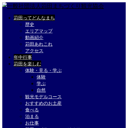
苅田ってどんなまち
歴史
エリアマップ
動画紹介
苅田あれこれ
アクセス
年中行事
苅田を楽しむ
体験・見る・学ぶ
体験
学ぶ
自然
観光モデルコース
おすすめのお土産
食べる
泊まる
お仕事