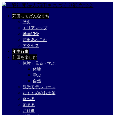
苅田ってどんなまち
歴史
エリアマップ
動画紹介
苅田あれこれ
アクセス
年中行事
苅田を楽しむ
体験・見る・学ぶ
体験
学ぶ
自然
観光モデルコース
おすすめのお土産
食べる
泊まる
お仕事