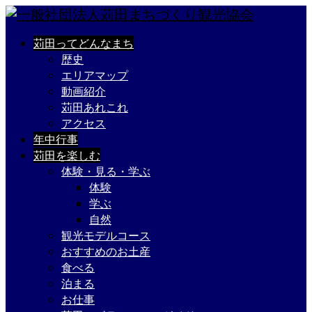
苅田ってどんなまち
歴史
エリアマップ
動画紹介
苅田あれこれ
アクセス
年中行事
苅田を楽しむ
体験・見る・学ぶ
体験
学ぶ
自然
観光モデルコース
おすすめのお土産
食べる
泊まる
お仕事