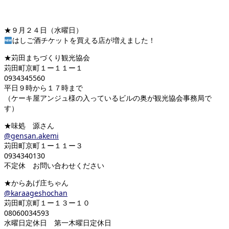
★９月２４日（水曜日）
はしご酒チケットを買える店が増えました！
★苅田まちづくり観光協会
苅田町京町１ー１１ー１
0934345560
平日９時から１７時まで
（ケーキ屋アンジュ様の入っているビルの奥が観光協会事務局で
す）
★味処 源さん
@gensan.akemi
苅田町京町１ー１１ー３
0934340130
不定休 お問い合わせください
★からあげ庄ちゃん
@karaageshochan
苅田町京町１ー１３ー１０
08060034593
水曜日定休日 第一木曜日定休日