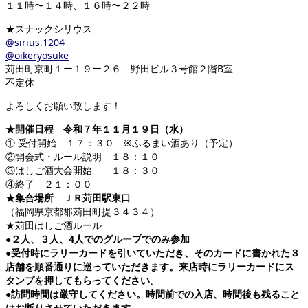
１１時〜１４時、１６時〜２２時
★スナックシリウス
@sirius.1204
@oikeryosuke
苅田町京町１ー１９ー２６ 野田ビル３号館２階B室
不定休
よろしくお願い致します！
★開催日程 令和７年１１月１９日（水）
① 受付開始 １７：３０ ※ふるまい酒あり（予定）
②開会式・ルール説明 １８：１０
③はしご酒大会開始 １８：３０
④終了 ２１：００
★集合場所 ＪＲ苅田駅東口
（福岡県京都郡苅田町提３４３４）
★苅田はしご酒ルール
●２人、３人、4人でのグループでのみ参加
●受付時にラリーカードを引いていただき、そのカードに書かれた３
店舗を順番通りに巡っていただきます。来店時にラリーカードにス
タンプを押してもらってください。
●訪問時間は厳守してください。時間前での入店、時間後も残ること
はお断りさせていただきます。