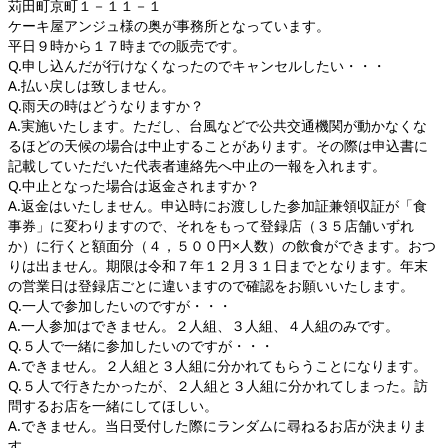
苅田町京町１－１１－１
ケーキ屋アンジュ様の奥が事務所となっています。
平日９時から１７時までの販売です。
Q.申し込んだが行けなくなったのでキャンセルしたい・・・
A.払い戻しは致しません。
Q.雨天の時はどうなりますか？
A.実施いたします。ただし、台風などで公共交通機関が動かなくな
るほどの天候の場合は中止することがあります。その際は申込書に
記載していただいた代表者連絡先へ中止の一報を入れます。
Q.中止となった場合は返金されますか？
A.返金はいたしません。申込時にお渡しした参加証兼領収証が「食
事券」に変わりますので、それをもって登録店（３５店舗いずれ
か）に行くと額面分（４，５００円×人数）の飲食ができます。おつ
りは出ません。期限は令和７年１２月３１日までとなります。年末
の営業日は登録店ごとに違いますので確認をお願いいたします。
Q.一人で参加したいのですが・・・
A.一人参加はできません。２人組、３人組、４人組のみです。
Q.５人で一緒に参加したいのですが・・・
A.できません。２人組と３人組に分かれてもらうことになります。
Q.５人で行きたかったが、２人組と３人組に分かれてしまった。訪
問するお店を一緒にしてほしい。
A.できません。当日受付した際にランダムに尋ねるお店が決まりま
す。