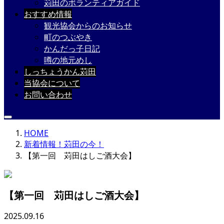
苅田のボランティアガイド
おすすめ情報
観光協会からのお知らせ
町のつぶやき
かんだっ子日記
噂の地元めし
しっちょうかん苅田
当協会について
お問い合わせ
HOME
新着情報！苅田の今！
【第一回 苅田はしご酒大会】
【第一回 苅田はしご酒大会】
2025.09.16