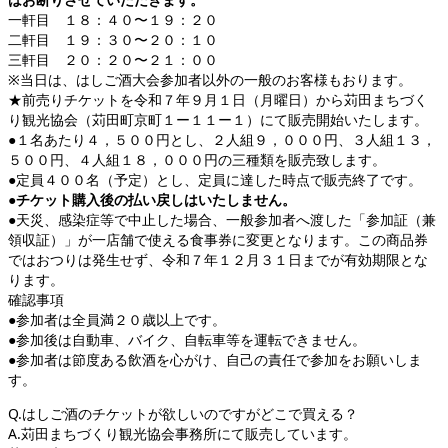
一軒目 １８：４０〜１９：２０
二軒目 １９：３０〜２０：１０
三軒目 ２０：２０〜２１：００
※当日は、はしご酒大会参加者以外の一般のお客様もおります。
★前売りチケットを令和７年９月１日（月曜日）から苅田まちづく
り観光協会（苅田町京町１ー１１ー１）にて販売開始いたします。
●１名あたり４，５００円とし、２人組９，０００円、３人組１３，
５００円、４人組１８，０００円の三種類を販売致します。
●定員４００名（予定）とし、定員に達した時点で販売終了です。
●チケット購入後の払い戻しはいたしません。
●天災、感染症等で中止した場合、一般参加者へ渡した「参加証（兼
領収証）」が一店舗で使える食事券に変更となります。この商品券
ではおつりは発生せず、令和７年１２月３１日までが有効期限とな
ります。
確認事項
●参加者は全員満２０歳以上です。
●参加後は自動車、バイク、自転車等を運転できません。
●参加者は節度ある飲酒を心がけ、自己の責任で参加をお願いしま
す。
Q.はしご酒のチケットが欲しいのですがどこで買える？
A.苅田まちづくり観光協会事務所にて販売しています。