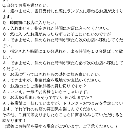
Q.自分でお店を選びたい。
Ａ．選べません。当日受付した際にランダムに尋ねるお店が決まり
ます。
Ｑ．時間前にお店に入りたい。
Ａ．入れません。指定された時間にお店に入ってください。
Ｑ．気に入ったお店があったらずっとそこにいたいのですが・・・
Ａ．できません。決められた時間が来たら次のお店へ移動してくだ
さい。
Ｑ．指定された時間に１０分遅れた。出る時間を１０分延ばして欲
しい。
Ａ．できません。決められた時間が来たら必ず次のお店へ移動して
ください。
Ｑ．お店に行って出されたもの以外に飲み食いしたい。
Ａ．できますが、別途代金を現地でお支払いください。
Ｑ．お店ははしご酒参加者の貸し切りですか？
Ａ．いいえ。一般のお客様もいらっしゃいます。
Ｑ．お店を3店まわるそうですが、何が出ますか？
Ａ．各店舗に一任していますが、ドリンク＋おつまみを予定してい
ます。それぞれのお店の雰囲気を楽しんでください。
その他、ご質問等ありましたらこちらに書き込みしていただけると
助かります！
（返答にお時間を要する場合がございます。ご了承ください。）