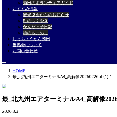
苅田のボランティアガイド
おすすめ情報
観光協会からのお知らせ
町のつぶやき
かんだっ子日記
噂の地元めし
しっちょうかん苅田
当協会について
お問い合わせ
HOME
最_北九州エアターミナルA4_高解像20260226ol-(1)-1
最_北九州エアターミナルA4_高解像20260226
2026.3.3