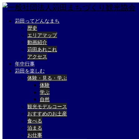
苅田ってどんなまち
歴史
エリアマップ
動画紹介
苅田あれこれ
アクセス
年中行事
苅田を楽しむ
体験・見る・学ぶ
体験
学ぶ
自然
観光モデルコース
おすすめのお土産
食べる
泊まる
お仕事