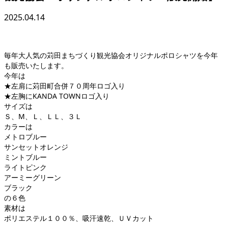
2025.04.14
毎年大人気の苅田まちづくり観光協会オリジナルポロシャツを今年
も販売いたします。
今年は
★左肩に苅田町合併７０周年ロゴ入り
★左胸にKANDA TOWNロゴ入り
サイズは
Ｓ、М、Ｌ、ＬＬ、３Ｌ
カラーは
メトロブルー
サンセットオレンジ
ミントブルー
ライトピンク
アーミーグリーン
ブラック
の６色
素材は
ポリエステル１００％、吸汗速乾、ＵＶカット