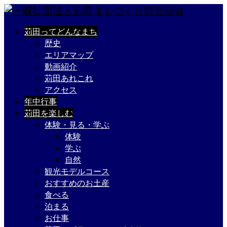
苅田ってどんなまち
歴史
エリアマップ
動画紹介
苅田あれこれ
アクセス
年中行事
苅田を楽しむ
体験・見る・学ぶ
体験
学ぶ
自然
観光モデルコース
おすすめのお土産
食べる
泊まる
お仕事