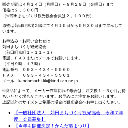
販売期間は４月１４日（月曜日）～８月２９日（金曜日）まで
価格は２，３００円
（※苅田まちづくり観光協会会員は２，１００円）
原物は苅田町役場２階にて４月１５日から５月３０日まで展示して
います。
お申込み・お問い合わせは
苅田まちづくり観光協会
（苅田町京町１－１１－１）
電話、ＦＡＸまたはメールでお願いします。
（平日９時～１７時）
電話番号 ０９３－４３４－５５６０
ＦＡＸ ０９３－４３４－５５６１
メール kandamachi-kk@kind.ocn.ne.jp
※商品によって、メーカー在庫切れの場合は、注文後１～３か月お待
ちいただく場合がございます。お早めにご注文をお願いします。
上記以外のサイズをご希望の場合は観光協会へお申し出ください。
【一般社団法人 苅田まちづくり観光協会 令和７年
度 会員募集】
【今年も開催決定！かんだ港まつり】