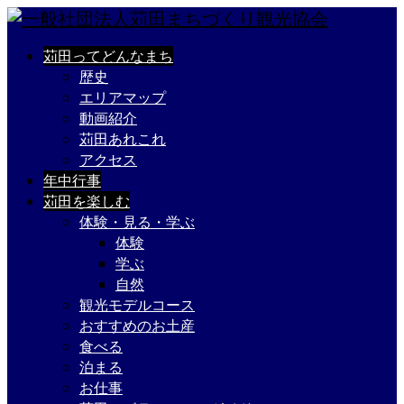
苅田ってどんなまち
歴史
エリアマップ
動画紹介
苅田あれこれ
アクセス
年中行事
苅田を楽しむ
体験・見る・学ぶ
体験
学ぶ
自然
観光モデルコース
おすすめのお土産
食べる
泊まる
お仕事