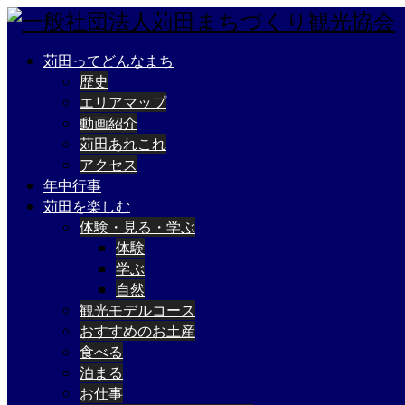
苅田ってどんなまち
歴史
エリアマップ
動画紹介
苅田あれこれ
アクセス
年中行事
苅田を楽しむ
体験・見る・学ぶ
体験
学ぶ
自然
観光モデルコース
おすすめのお土産
食べる
泊まる
お仕事