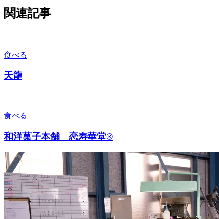
関連記事
食べる
天龍
食べる
和洋菓子本舗 恋寿華堂®