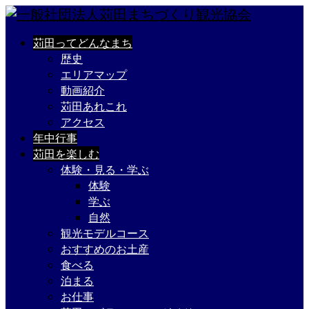
苅田ってどんなまち
歴史
エリアマップ
動画紹介
苅田あれこれ
アクセス
年中行事
苅田を楽しむ
体験・見る・学ぶ
体験
学ぶ
自然
観光モデルコース
おすすめのお土産
食べる
泊まる
お仕事